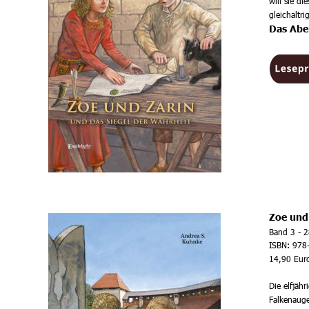
will sie d
gleichaltri
Das Abe
Zoe und
Band 3 - 2
ISBN: 978
14,90 Euro
Die elfjäh
Falkenauge